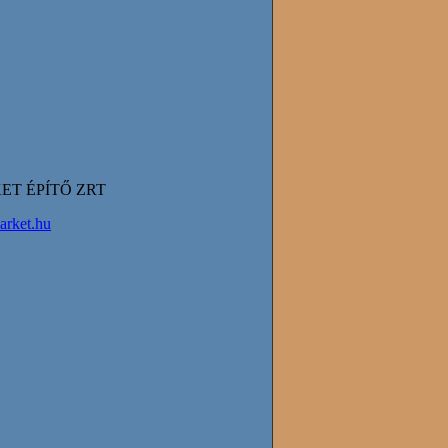
T ÉPÍTŐ ZRT
rket.hu