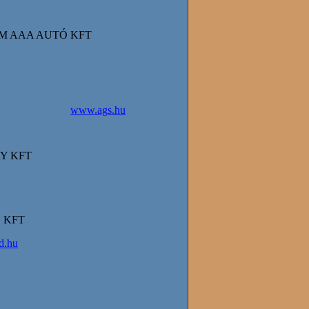
 AAA AUTÓ KFT
www.ags.hu
Y KFT
 KFT
d.hu