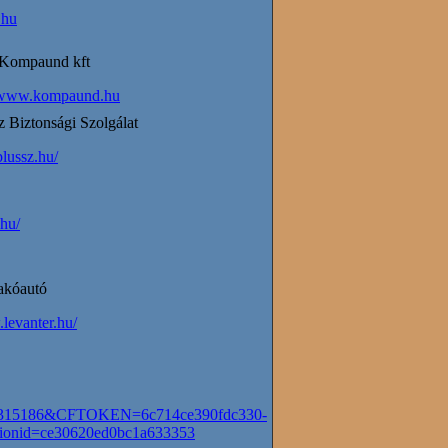
.hu
Kompaund kft
www.kompaund.hu
 Biztonsági Szolgálat
plussz.hu/
.hu/
akóautó
levanter.hu/
315186&CFTOKEN=6c714ce390fdc330-
onid=ce30620ed0bc1a633353