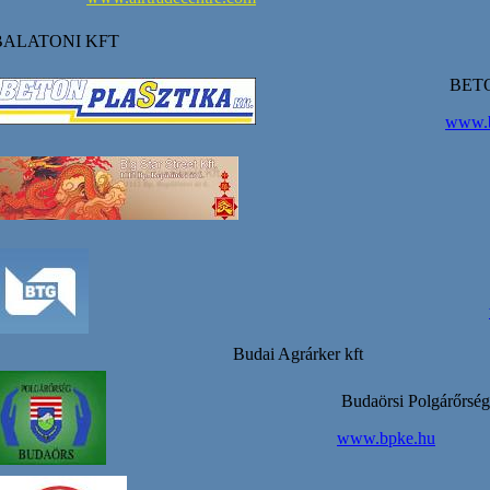
BALATONI KFT
BETO
www.b
Budai Agrárker kft
Budaörsi Polgárőrség
www.bpke.hu