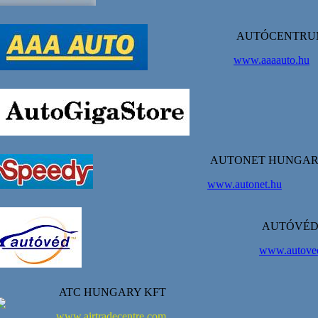
AUTÓCENTRUM
www.aaaauto.hu
AUTONET HUNGAR
www.autonet.hu
AUTÓVÉD
www.autove
ATC HUNGARY KFT
www.airtradecentre.com