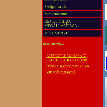
Szolgáltatások
Munkatársaink
REJTETT HIBA
MEGÁLLAPÍTÁSA
VÉLEMÉNYEK
Események...
AUTÓVILLAMOSSÁGI
SZERELŐT KERESÜNK
Ózonnal a koronavírus ellen
Világításteszt akció!