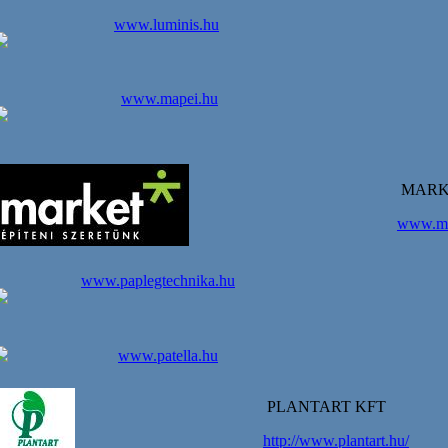
www.luminis.hu
www.mapei.hu
MARKE
www.ma
www.paplegtechnika.hu
www.patella.hu
PLANTART KFT
http://www.plantart.hu/