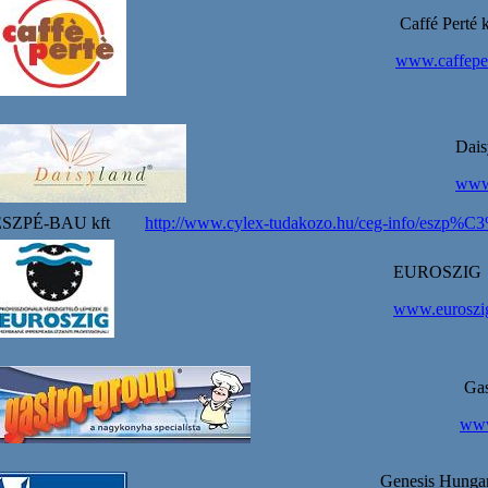
Caffé Perté k
www.caffepe
Dais
www.
SZPÉ-BAU kft
http://www.cylex-tudakozo.hu/ceg-info/eszp%C
EUROSZIG
www.euroszi
Gas
www
Genesis Hungar