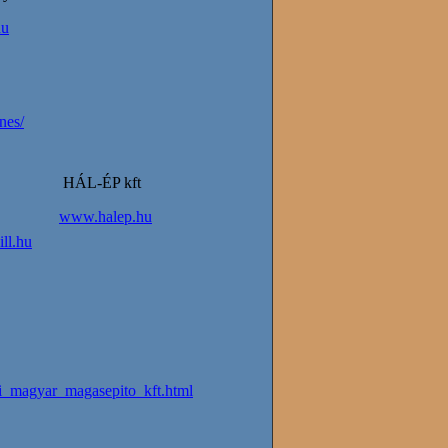
hu
nes/
HÁL-ÉP kft
www.halep.hu
ll.hu
ai_magyar_magasepito_kft.html