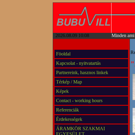
2026.08.09 10:08
Minden ami 
Re
Föoldal
"
Kapcsolat - nyitvatartás
Partnereink, hasznos linkek
Térkép / Map
Képek
Contact - working hours
Referenciák
Érdekességek
ÁRAMKÖR SZAKMAI
EGYESÜLET