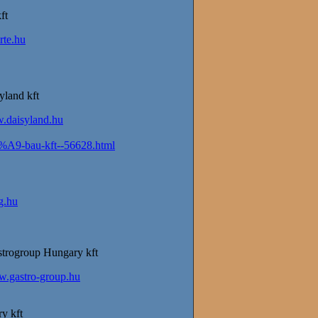
ft
rte.hu
yland kft
daisyland.hu
3%A9-bau-kft--56628.html
g.hu
trogroup Hungary kft
.gastro-group.hu
y kft