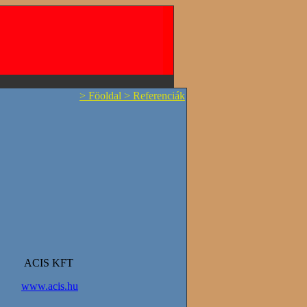
> Föoldal
> Referenciák
ACIS KFT
www.acis.hu