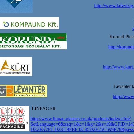
http://www.kdvvizig
Korund Plusz
http://korund
http://www.kurt
Levanter l
http://www.
LINPAC kft
http://www.linpac-plastics.co.uk/products/index.cfm?
SetLanguage=6&xzq=1&c=1&g=2&s=19&CFID=14
DE2FA7F1-D231-9FEF-0C45D2E25C599E79&jsessi