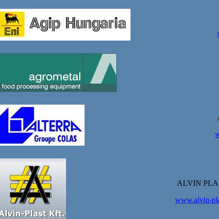
w
ALVIN PLA
www.alvin-pla