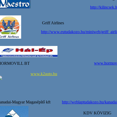
http://kilincsek.
Griff Airlines
http://www.eutudakozo.hu/miniweb/griff_airli
www.hormovi
ORMOVILL BT
www.k2auto.hu
anadai-Magyar Magasépítő kft
http://weblaptudakozo.hu/kanad
KDV KÖVIZIG